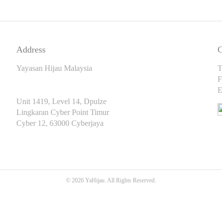
Address
C
Yayasan Hijau Malaysia
T
F
E
Unit 1419, Level 14, Dpulze
Lingkaran Cyber Point Timur
Cyber 12, 63000 Cyberjaya
© 2026 YaHijau. All Rights Reserved.
SEO Malaysia