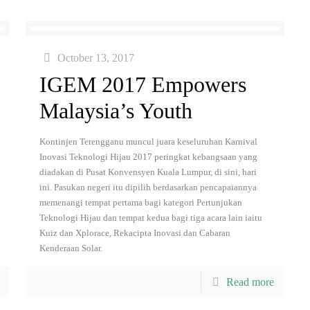
October 13, 2017
IGEM 2017 Empowers
Malaysia’s Youth
Kontinjen Terengganu muncul juara keseluruhan Karnival
Inovasi Teknologi Hijau 2017 peringkat kebangsaan yang
diadakan di Pusat Konvensyen Kuala Lumpur, di sini, hari
ini. Pasukan negeri itu dipilih berdasarkan pencapaiannya
memenangi tempat pertama bagi kategori Pertunjukan
Teknologi Hijau dan tempat kedua bagi tiga acara lain iaitu
Kuiz dan Xplorace, Rekacipta Inovasi dan Cabaran
Kenderaan Solar.
Read more