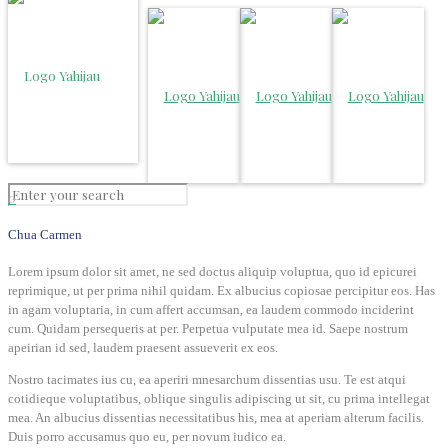
0
Chua Carmen
Lorem ipsum dolor sit amet, ne sed doctus aliquip voluptua, quo id epicurei
reprimique, ut per prima nihil quidam. Ex albucius copiosae percipitur eos. Has
in agam voluptaria, in cum affert accumsan, ea laudem commodo inciderint
cum. Quidam persequeris at per. Perpetua vulputate mea id. Saepe nostrum
apeirian id sed, laudem praesent assueverit ex eos.
Nostro tacimates ius cu, ea aperiri mnesarchum dissentias usu. Te est atqui
cotidieque voluptatibus, oblique singulis adipiscing ut sit, cu prima intellegat
mea. An albucius dissentias necessitatibus his, mea at aperiam alterum facilis.
Duis porro accusamus quo eu, per novum iudico ea.